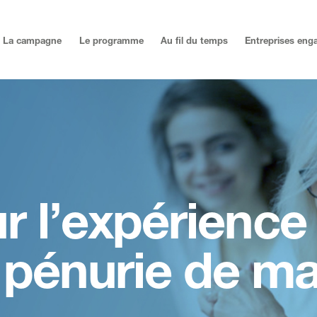
La campagne
Le programme
Au fil du temps
Entreprises eng
r l’expérience
a pénurie de ma