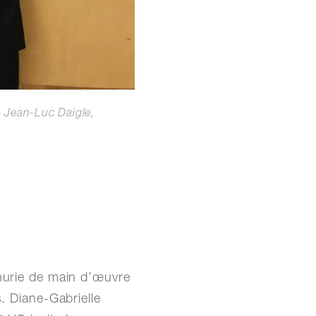
– Jean-Luc Daigle,
énurie de main d’œuvre
. Diane-Gabrielle