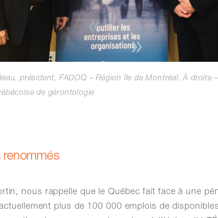
deau, président, FADOQ – Région île de Montréal. À droite 
uébécoise de gérontologie
rs renommés
rtin, nous rappelle que le Québec fait face à une p
 a actuellement plus de 100 000 emplois de disponibles